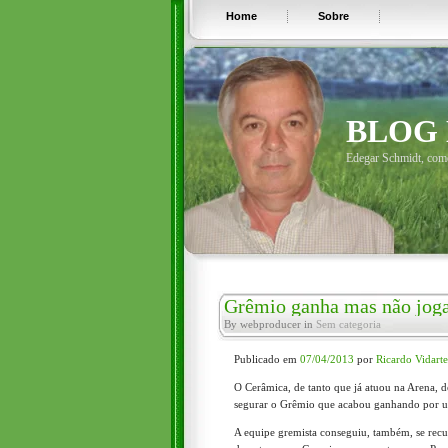
Home
Sobre
BLOG
Edegar Schmidt, comen
Grêmio ganha mas não jog
By webproducer in
Sem categoria
Publicado em
07/04/2013
por
Ricardo Vidarte
O Cerâmica, de tanto que já atuou na Arena, 
segurar o Grêmio que acabou ganhando por um
A equipe gremista conseguiu, também, se recu