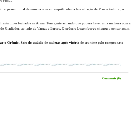
so Fundo.
êmio passa o final de semana com a tranquilidade da boa atuação de Marco Antônio, o
frenta times fechados na Arena. Tem gente achando que poderá haver uma melhora com a
a do Gladiador, ao lado de Vargas e Barcos. O próprio Luxemburgo chegou a pensar assim.
ar o Grêmio. Saiu do estádio de muletas após vitória de seu time pelo campeonato
Comments (0)