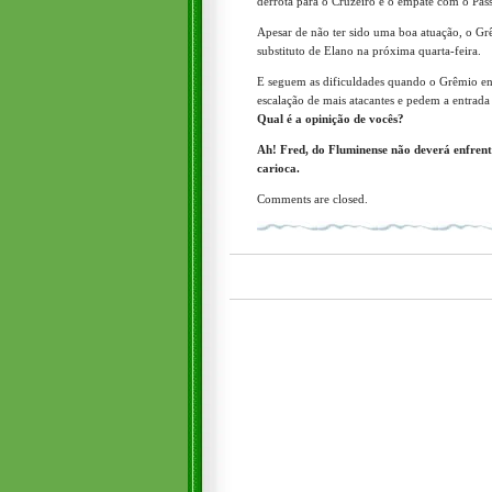
derrota para o Cruzeiro e o empate com o Pas
Apesar de não ter sido uma boa atuação, o Gr
substituto de Elano na próxima quarta-feira.
E seguem as dificuldades quando o Grêmio en
escalação de mais atacantes e pedem a entrad
Qual é a opinição de vocês?
Ah! Fred, do Fluminense não deverá enfrent
carioca.
Comments are closed.